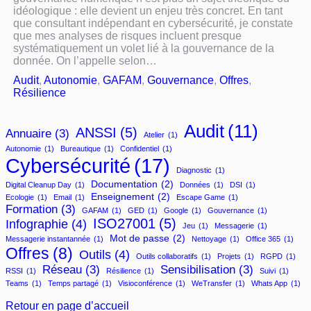
idéologique : elle devient un enjeu très concret. En tant
que consultant indépendant en cybersécurité, je constate
que mes analyses de risques incluent presque
systématiquement un volet lié à la gouvernance de la
donnée. On l’appelle selon…
Audit
, 
Autonomie
, 
GAFAM
, 
Gouvernance
, 
Offres
, 
Résilience
Audit
(11)
ANSSI
(5)
Annuaire
(3)
Atelier
(1)
Autonomie
(1)
Bureautique
(1)
Confidentiel
(1)
Cybersécurité
(17)
Diagnostic
(1)
Documentation
(2)
Digital Cleanup Day
(1)
Données
(1)
DSI
(1)
Enseignement
(2)
Ecologie
(1)
Email
(1)
Escape Game
(1)
Formation
(3)
GAFAM
(1)
GED
(1)
Google
(1)
Gouvernance
(1)
ISO27001
(5)
Infographie
(4)
Jeu
(1)
Messagerie
(1)
Mot de passe
(2)
Messagerie instantannée
(1)
Nettoyage
(1)
Office 365
(1)
Offres
(8)
Outils
(4)
Outils collaboratifs
(1)
Projets
(1)
RGPD
(1)
Réseau
(3)
Sensibilisation
(3)
RSSI
(1)
Résilience
(1)
Suivi
(1)
Teams
(1)
Temps partagé
(1)
Visioconférence
(1)
WeTransfer
(1)
Whats App
(1)
Retour en page d’accueil