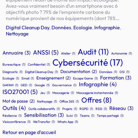
Avez-vous vraiment besoin d’un smartphone avec 6
objectifs photo ? 79% de l’empreinte carbone du
numérique provient de nos équipements (dont 78%…
Digital Cleanup Day
, 
Données
, 
Ecologie
, 
Infographie
, 
Nettoyage
Audit
(11)
ANSSI
(5)
Annuaire
(3)
Atelier
(1)
Autonomie
(1)
Cybersécurité
(17)
Bureautique
(1)
Confidentiel
(1)
Documentation
(2)
Diagnostic
(1)
Digital Cleanup Day
(1)
Données
(1)
DSI
(1)
Formation
(3)
Enseignement
(2)
Ecologie
(1)
Email
(1)
Escape Game
(1)
Infographie
(4)
GAFAM
(1)
GED
(1)
Google
(1)
Gouvernance
(1)
ISO27001
(5)
Jeu
(1)
Messagerie
(1)
Messagerie instantannée
(1)
Offres
(8)
Mot de passe
(2)
Nettoyage
(1)
Office 365
(1)
Outils
(4)
Réseau
(3)
Outils collaboratifs
(1)
Projets
(1)
RGPD
(1)
RSSI
(1)
Sensibilisation
(3)
Résilience
(1)
Suivi
(1)
Teams
(1)
Temps partagé
(1)
Visioconférence
(1)
WeTransfer
(1)
Whats App
(1)
Retour en page d’accueil