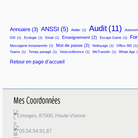
Audit
(11)
ANSSI
(5)
Annuaire
(3)
Atelier
(1)
Autonom
For
Enseignement
(2)
DSI
(1)
Ecologie
(1)
Email
(1)
Escape Game
(1)
Mot de passe
(2)
Messagerie instantannée
(1)
Nettoyage
(1)
Office 365
(1)
Teams
(1)
Temps partagé
(1)
Visioconférence
(1)
WeTransfer
(1)
Whats App
(
Retour en page d’accueil
Mes Coordonnées
Limoges, 87000, Haute-Vienne
05.54.54.91.87