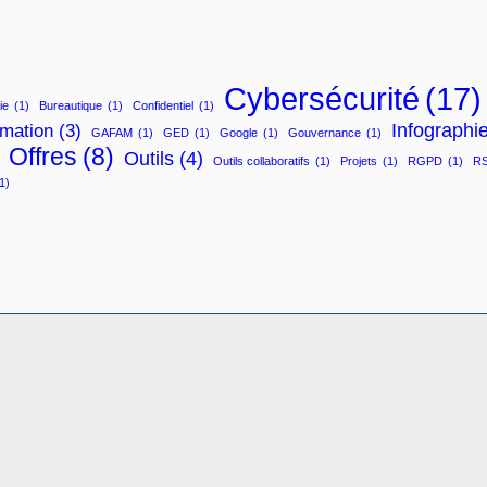
Cybersécurité
(17)
ie
(1)
Bureautique
(1)
Confidentiel
(1)
Infographi
mation
(3)
GAFAM
(1)
GED
(1)
Google
(1)
Gouvernance
(1)
Offres
(8)
Outils
(4)
Outils collaboratifs
(1)
Projets
(1)
RGPD
(1)
RS
1)