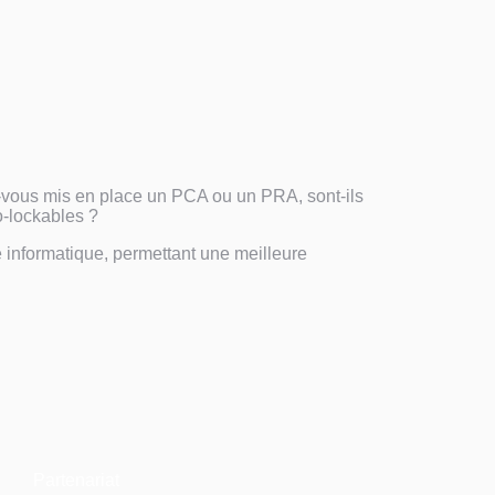
z-vous mis en place un PCA ou un PRA, sont-ils
o-lockables ?
informatique, permettant une meilleure
PCA / PRA
n de Continuité d’Activité (PCA), ou votre