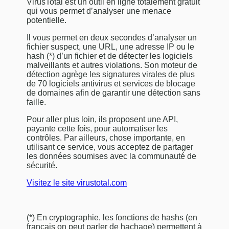
VirusTotal est un outil en ligne totalement gratuit
qui vous permet d’analyser une menace
potentielle.
Il vous permet en deux secondes d’an
alyser un
fichier suspect, une URL, une adresse IP ou le
hash (*) d’un fichier et de
détecter les logiciels
malveillants et autres violations. Son moteur de
détection agrège les signatures virales de plus
de 70 logiciels antivirus et services de blocage
de domaines afin de garantir une détection sans
faille.
Pour aller plus loin, ils proposent une API,
payante cette fois, pour automatiser les
contrôles. Par ailleurs, chose importante, en
utilisant ce service, vous acceptez de partager
les données soumises
avec la communauté de
sécurité.
Visitez le site virustotal.com
(*) En cryptographie, les fonctions de hashs (en
français on peut parler de hachage) permettent à