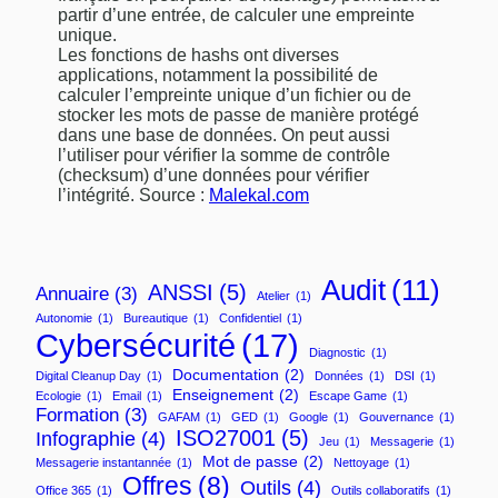
partir d’une entrée, de calculer une empreinte
unique.
Les fonctions de hashs ont diverses
applications, notamment la possibilité de
calculer l’empreinte unique d’un fichier ou de
stocker les mots de passe de manière protégé
dans une base de données. On peut aussi
l’utiliser pour vérifier la somme de contrôle
(checksum) d’une données pour vérifier
l’intégrité. Source :
Malekal.com
Audit
(11)
ANSSI
(5)
Annuaire
(3)
Atelier
(1)
Autonomie
(1)
Bureautique
(1)
Confidentiel
(1)
Cybersécurité
(17)
Diagnostic
(1)
Documentation
(2)
Digital Cleanup Day
(1)
Données
(1)
DSI
(1)
Enseignement
(2)
Ecologie
(1)
Email
(1)
Escape Game
(1)
Formation
(3)
GAFAM
(1)
GED
(1)
Google
(1)
Gouvernance
(1)
ISO27001
(5)
Infographie
(4)
Jeu
(1)
Messagerie
(1)
Mot de passe
(2)
Messagerie instantannée
(1)
Nettoyage
(1)
Offres
(8)
Outils
(4)
Office 365
(1)
Outils collaboratifs
(1)