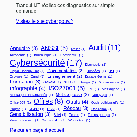
Tranquill.IT réalise ces diagnostics sur simple
demande
Visitez le site cyber.gouv.fr
Audit
(11)
ANSSI
(5)
Annuaire
(3)
Atelier
(1)
Autonomie
(1)
Bureautique
(1)
Confidentiel
(1)
Cybersécurité
(17)
Diagnostic
(1)
Documentation
(2)
Digital Cleanup Day
(1)
Données
(1)
DSI
(1)
Enseignement
(2)
Ecologie
(1)
Email
(1)
Escape Game
(1)
Formation
(3)
GAFAM
(1)
GED
(1)
Google
(1)
Gouvernance
(1)
ISO27001
(5)
Infographie
(4)
Jeu
(1)
Messagerie
(1)
Mot de passe
(2)
Messagerie instantannée
(1)
Nettoyage
(1)
Offres
(8)
Outils
(4)
Office 365
(1)
Outils collaboratifs
(1)
Réseau
(3)
Projets
(1)
RGPD
(1)
RSSI
(1)
Résilience
(1)
Sensibilisation
(3)
Suivi
(1)
Teams
(1)
Temps partagé
(1)
Visioconférence
(1)
WeTransfer
(1)
Whats App
(1)
Retour en page d’accueil