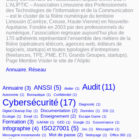
L’ALIPTIC – Association Limousine des Professionnels
des Technologies de l’Information et de la Communication
– est le cluster de la filière numérique du territoire
Limousin (Corrèze, Creuse, Haute-Vienne) en Nouvelle-
Aquitaine. Fondée en 2003 par des professionnels du
numérique, l’association regroupe aujourd’hui plus de
170 adhérents représentant l’ensemble des métiers de la
filière (opérateurs télécom, agences web, éditeurs de
logiciels, startups) et toutes typologies d’entreprises
(freelances, TPE, PME, ETI, Grands Groupes, startups).
Page Membre Visiter le site de l’Aliptic
Annuaire
, 
Réseau
Audit
(11)
ANSSI
(5)
Annuaire
(3)
Atelier
(1)
Autonomie
(1)
Bureautique
(1)
Confidentiel
(1)
Cybersécurité
(17)
Diagnostic
(1)
Documentation
(2)
Digital Cleanup Day
(1)
Données
(1)
DSI
(1)
Enseignement
(2)
Ecologie
(1)
Email
(1)
Escape Game
(1)
Formation
(3)
GAFAM
(1)
GED
(1)
Google
(1)
Gouvernance
(1)
ISO27001
(5)
Infographie
(4)
Jeu
(1)
Messagerie
(1)
Mot de passe
(2)
Messagerie instantannée
(1)
Nettoyage
(1)
Office 365
(1)